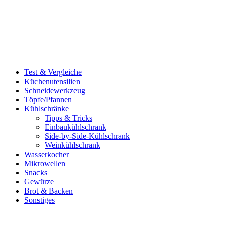
Test & Vergleiche
Küchenutensilien
Schneidewerkzeug
Töpfe/Pfannen
Kühlschränke
Tipps & Tricks
Einbaukühlschrank
Side-by-Side-Kühlschrank
Weinkühlschrank
Wasserkocher
Mikrowellen
Snacks
Gewürze
Brot & Backen
Sonstiges