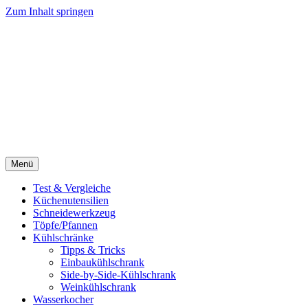
Zum Inhalt springen
Menü
Test & Vergleiche
Küchenutensilien
Schneidewerkzeug
Töpfe/Pfannen
Kühlschränke
Tipps & Tricks
Einbaukühlschrank
Side-by-Side-Kühlschrank
Weinkühlschrank
Wasserkocher