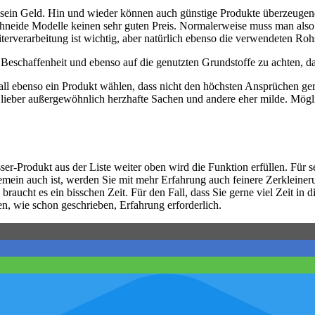
 sein Geld. Hin und wieder können auch günstige Produkte überzeugend
neide Modelle keinen sehr guten Preis. Normalerweise muss man also t
terverarbeitung ist wichtig, aber natürlich ebenso die verwendeten Rohs
 Beschaffenheit und ebenso auf die genutzten Grundstoffe zu achten, da
Fall ebenso ein Produkt wählen, dass nicht den höchsten Ansprüchen ge
 lieber außergewöhnlich herzhafte Sachen und andere eher milde. Mögl
r-Produkt aus der Liste weiter oben wird die Funktion erfüllen. Für s
ein auch ist, werden Sie mit mehr Erfahrung auch feinere Zerkleinerun
raucht es ein bisschen Zeit. Für den Fall, dass Sie gerne viel Zeit in d
n, wie schon geschrieben, Erfahrung erforderlich.