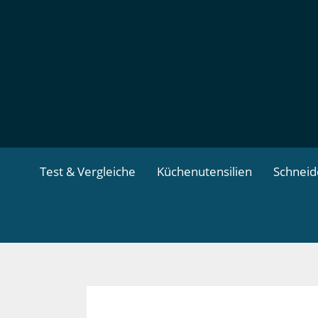
Zum
Inhalt
springen
Test & Vergleiche
Küchenutensilien
Schnei