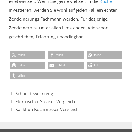
es etwas Zeit. Wenn Sie gerne viel Zeit in die
Küche
investieren, werden Sie wohl auf jeden Fall ein echter
Zerkleinerungs Fachmann werden. Für dasjenige
Zerkleinern ist unter allen Umständen, wie schon
geschrieben, Erfahrung unabdingbar.
teilen
teilen
teilen
teilen
E-Mail
teilen
teilen
Kategorien
Schneidewerkzeug
Elektrischer Steaker Vergleich
Kai Shun Kochmesser Vergleich