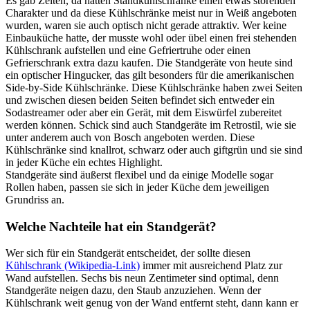
Es gab Zeiten, da hatten Standkühlschränke einen etwas störenden
Charakter und da diese Kühlschränke meist nur in Weiß angeboten
wurden, waren sie auch optisch nicht gerade attraktiv. Wer keine
Einbauküche hatte, der musste wohl oder übel einen frei stehenden
Kühlschrank aufstellen und eine Gefriertruhe oder einen
Gefrierschrank extra dazu kaufen. Die Standgeräte von heute sind
ein optischer Hingucker, das gilt besonders für die amerikanischen
Side-by-Side Kühlschränke. Diese Kühlschränke haben zwei Seiten
und zwischen diesen beiden Seiten befindet sich entweder ein
Sodastreamer oder aber ein Gerät, mit dem Eiswürfel zubereitet
werden können. Schick sind auch Standgeräte im Retrostil, wie sie
unter anderem auch von Bosch angeboten werden. Diese
Kühlschränke sind knallrot, schwarz oder auch giftgrün und sie sind
in jeder Küche ein echtes Highlight.
Standgeräte sind äußerst flexibel und da einige Modelle sogar
Rollen haben, passen sie sich in jeder Küche dem jeweiligen
Grundriss an.
Welche Nachteile hat ein Standgerät?
Wer sich für ein Standgerät entscheidet, der sollte diesen
Kühlschrank (Wikipedia-Link)
immer mit ausreichend Platz zur
Wand aufstellen. Sechs bis neun Zentimeter sind optimal, denn
Standgeräte neigen dazu, den Staub anzuziehen. Wenn der
Kühlschrank weit genug von der Wand entfernt steht, dann kann er