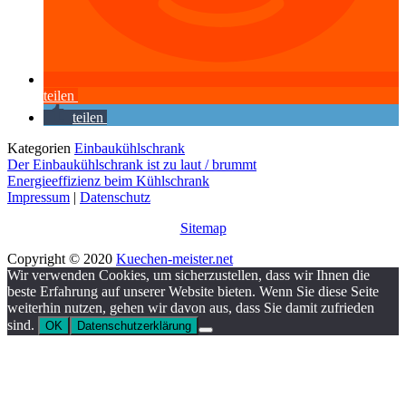
teilen
teilen
Kategorien
Einbaukühlschrank
Der Einbaukühlschrank ist zu laut / brummt
Energieeffizienz beim Kühlschrank
Impressum
|
Datenschutz
Sitemap
Copyright © 2020
Kuechen-meister.net
Wir verwenden Cookies, um sicherzustellen, dass wir Ihnen die
beste Erfahrung auf unserer Website bieten. Wenn Sie diese Seite
weiterhin nutzen, gehen wir davon aus, dass Sie damit zufrieden
sind.
OK
Datenschutzerklärung