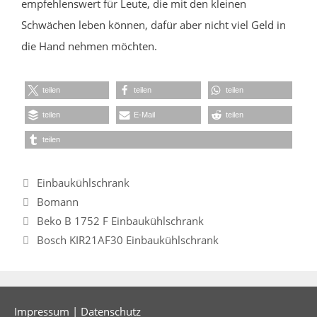
empfehlenswert für Leute, die mit den kleinen
Schwächen leben können, dafür aber nicht viel Geld in
die Hand nehmen möchten.
teilen
teilen
teilen
teilen
E-Mail
teilen
teilen
Kategorien
Einbaukühlschrank
Schlagwörter
Bomann
Beko B 1752 F Einbaukühlschrank
Bosch KIR21AF30 Einbaukühlschrank
Impressum
|
Datenschutz