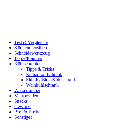
Test & Vergleiche
Küchenutensilien
Schneidewerkzeug
Töpfe/Pfannen
Kühlschränke
Tipps & Tricks
Einbaukühlschrank
Side-by-Side-Kühlschrank
Weinkühlschrank
Wasserkocher
Mikrowellen
Snacks
Gewürze
Brot & Backen
Sonstiges