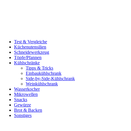
Test & Vergleiche
Küchenutensilien
Schneidewerkzeug
Töpfe/Pfannen
Kühlschränke
Tipps & Tricks
Einbaukühlschrank
Side-by-Side-Kühlschrank
Weinkühlschrank
Wasserkocher
Mikrowellen
Snacks
Gewürze
Brot & Backen
Sonstiges