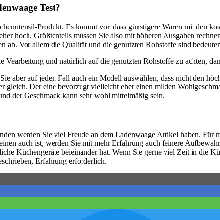
denwaage Test?
 Küchenutensil-Produkt. Es kommt vor, dass günstigere Waren mit den k
eher hoch. Größtenteils müssen Sie also mit höheren Ausgaben rechnen, 
en ab. Vor allem die Qualität und die genutzten Rohstoffe sind bedeute
ie Vearbeitung und natürlich auf die genutzten Rohstoffe zu achten, da
e aber auf jeden Fall auch ein Modell auswählen, dass nicht den höc
 gleich. Der eine bevorzugt vielleicht eher einen milden Wohlgeschma
r und der Geschmack kann sehr wohl mittelmäßig sein.
den werden Sie viel Freude an dem Ladenwaage Artikel haben. Für mög
nen auch ist, werden Sie mit mehr Erfahrung auch feinere Aufbewahrung
tliche Küchengeräte beieinander hat. Wenn Sie gerne viel Zeit in die Kü
eschrieben, Erfahrung erforderlich.