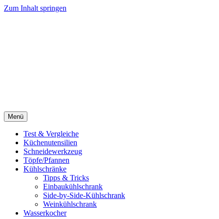
Zum Inhalt springen
Menü
Test & Vergleiche
Küchenutensilien
Schneidewerkzeug
Töpfe/Pfannen
Kühlschränke
Tipps & Tricks
Einbaukühlschrank
Side-by-Side-Kühlschrank
Weinkühlschrank
Wasserkocher