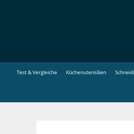
Zum
Inhalt
springen
Test & Vergleiche
Küchenutensilien
Schnei