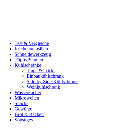
Test & Vergleiche
Küchenutensilien
Schneidewerkzeug
Töpfe/Pfannen
Kühlschränke
Tipps & Tricks
Einbaukühlschrank
Side-by-Side-Kühlschrank
Weinkühlschrank
Wasserkocher
Mikrowellen
Snacks
Gewürze
Brot & Backen
Sonstiges