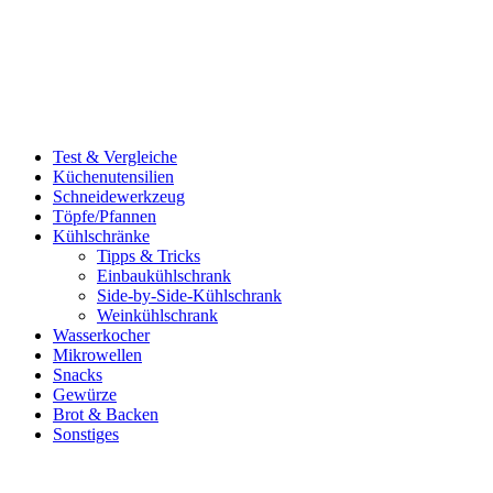
Test & Vergleiche
Küchenutensilien
Schneidewerkzeug
Töpfe/Pfannen
Kühlschränke
Tipps & Tricks
Einbaukühlschrank
Side-by-Side-Kühlschrank
Weinkühlschrank
Wasserkocher
Mikrowellen
Snacks
Gewürze
Brot & Backen
Sonstiges