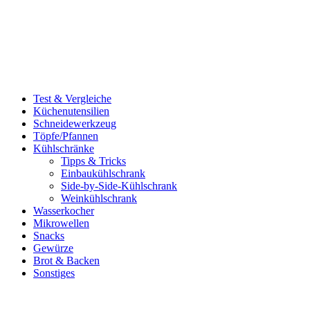
Test & Vergleiche
Küchenutensilien
Schneidewerkzeug
Töpfe/Pfannen
Kühlschränke
Tipps & Tricks
Einbaukühlschrank
Side-by-Side-Kühlschrank
Weinkühlschrank
Wasserkocher
Mikrowellen
Snacks
Gewürze
Brot & Backen
Sonstiges