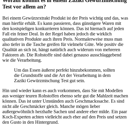
Worauf kommt es in einem Zaziki Gewürzmischung
Test vor allem an?
Bei einem Gewürzextrakt Produkt ist der Preis wichtig und das, was
man hierfür erhält. Es kann passieren, dass günstigere Waren mit
den kostspieligen konkurrieren können. Das ist hiernach auf jeden
Fall ein feiner Deal. In der Regel haben jedoch die wirklich
qualitativen Produkte auch ihren Preis. Normalerweise muss man
also tiefer in die Tasche greifen für vielmehr Güte. Wie positiv die
Qualität an sich ist, hängt natürlich auch widerum von mehreren
Faktoren ab. Die Rohstoffe sind dabei genauso ausschlaggebend
wie die Verarbeitung.
Um das Essen äußerst perfekt hinzubekommen, sollten
die Grundstoffe und die Art der Verarbeitung in dem
Zaziki Gewürzmischung Test gut sein.
Hin und wieder kann es auch vorkommen, dass Sie mit Modellen
aus weniger teuren Rohstoffen ebenso sehr gut die Mahlzeit machen
können. Das ist unter Umständen auch Geschmackssache. Es sind
nicht alle Geschmäcker gleich. Manche mögen lieber
außergewöhnlich herzhafte Sachen und andere eher milde. Ein paar
Koch-Experten achten vielleicht auch eher auf den Preis und setzen
den Gusto in den Hintergrund.