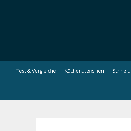
Zum
Inhalt
springen
Test & Vergleiche
Küchenutensilien
Schnei