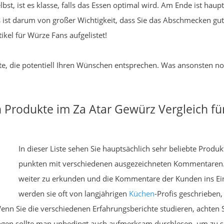
elbst, ist es klasse, falls das Essen optimal wird. Am Ende ist ha
ist darum von großer Wichtigkeit, dass Sie das Abschmecken gut
tikel für Würze Fans aufgelistet!
kte, die potentiell Ihren Wünschen entsprechen. Was ansonsten noc
 Produkte im Za Atar Gewürz Vergleich f
In dieser Liste sehen Sie hauptsächlich sehr beliebte Produ
punkten mit verschiedenen ausgezeichneten Kommentaren. 
weiter zu erkunden und die Kommentare der Kunden ins Ei
werden sie oft von langjährigen
Küchen
-Profis geschrieben,
n Sie die verschiedenen Erfahrungsberichte studieren, achten Si
ngen sollte man unbedingt auch aufmerksam durchlesen, um zu se