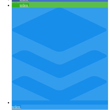
teilen
teilen