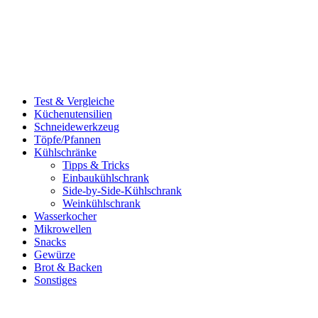
Test & Vergleiche
Küchenutensilien
Schneidewerkzeug
Töpfe/Pfannen
Kühlschränke
Tipps & Tricks
Einbaukühlschrank
Side-by-Side-Kühlschrank
Weinkühlschrank
Wasserkocher
Mikrowellen
Snacks
Gewürze
Brot & Backen
Sonstiges