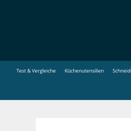
Zum
Inhalt
springen
Test & Vergleiche
Küchenutensilien
Schnei