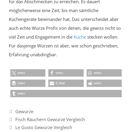
für das Abschmecken zu erreichen. Es dauert
möglicherweise eine Zeit, bis man sämtliche
Küchengeräte beieinander hat. Das unterscheidet aber
auch echte Würze Profis von denen, die gewiss nicht so
viel Zeit und Engagement in die
Küche
stecken wollen.
Für dasjenige Würzen ist aber, wie schon geschrieben,
Erfahrung unabdingbar.
teilen
teilen
teilen
teilen
E-Mail
teilen
teilen
Kategorien
Gewürze
Fisch Räuchern Gewürze Vergleich
Le Gusto Gewürze Vergleich