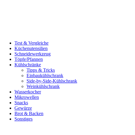
Test & Vergleiche
Küchenutensilien
Schneidewerkzeug
Töpfe/Pfannen
Kühlschränke
Tipps & Tricks
Einbaukühlschrank
Side-by-Side-Kühlschrank
Weinkühlschrank
Wasserkocher
Mikrowellen
Snacks
Gewürze
Brot & Backen
Sonstiges