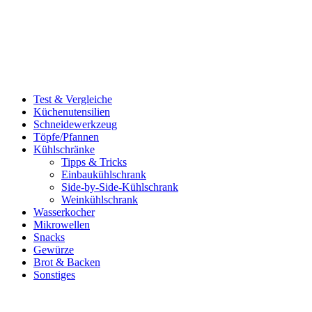
Test & Vergleiche
Küchenutensilien
Schneidewerkzeug
Töpfe/Pfannen
Kühlschränke
Tipps & Tricks
Einbaukühlschrank
Side-by-Side-Kühlschrank
Weinkühlschrank
Wasserkocher
Mikrowellen
Snacks
Gewürze
Brot & Backen
Sonstiges