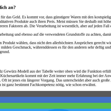
lich an?
ür das Geld. Es kommt vor, dass günstigere Waren mit den kostspielig
alitativen Produkte auch ihren Preis. Meist müssen Sie deshalb mit höh
hreren Faktoren ab. Die Verarbeitung ist wesentlich, aber auf jeden Fal
earbeitung und ebenso auf die verwendeten Grundstoffe zu achten, damit
in Produkt wählen, dass nicht den allerhöchsten Ansprüchen gerecht 
en milden Geschmack, währenddessen es für den anderen sehr deftig u
rgrund.
lz Gewürz-Modell aus der Tabelle weiter oben wird die Funktion erfü
en Küchenartikeln kommt mit der Zeit immer mehr Erfahrung bei der An
. Oft ist jenes ein längerer Vorgang. Das unterscheidet aber auch groß
n ist ganz bestimmt Fachkompetenz nötig, wie schon erwähnt.