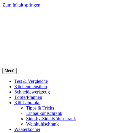
Zum Inhalt springen
Menü
Test & Vergleiche
Küchenutensilien
Schneidewerkzeug
Töpfe/Pfannen
Kühlschränke
Tipps & Tricks
Einbaukühlschrank
Side-by-Side-Kühlschrank
Weinkühlschrank
Wasserkocher