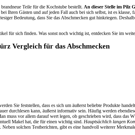
 brandneue Teile für die Kochstube bestellt.
An dieser Stelle im Pilz
bei Ihren Gästen und auf jeden Fall auch bei sich selbst, ist es klasse,
esiger Bedeutung, dass Sie das Abschmecken gut hinkriegen. Deshalb s
ikel für sich finden. Was sonst noch wichtig ist, entdecken Sie im weite
würz Vergleich für das Abschmecken
werden Sie feststellen, dass es sich um äußerst beliebte Produkte hand
er durchlesen kann, äußerst informativ sein. Häufig werden ebendiese
 muss vor allem darauf wert legen, ob geschrieben wird, dass das Würz
tuell Makel hat, die für einen wichtig sind.
Hauptsächlich langen Kom
.
Neben solchen Testberichten, gibt es eine handvoll weiterer Merkmale,