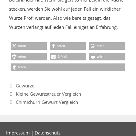
stecken, werden Sie wohl auf jeden Fall ein wirklicher
Würze Profi werden. Also wie bereits gesagt, das
Würzen verlangt auf jeden Fall einiges an Erfahrung.
teilen
teilen
teilen
teilen
E-Mail
teilen
teilen
Kategorien
Gewürze
Kleine Gewürzstreuer Vergleich
Chimichurri Gewürz Vergleich
Impressum
|
Datenschutz