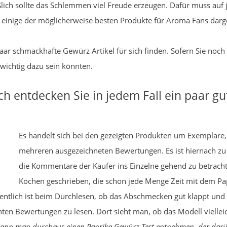
ßlich sollte das Schlemmen viel Freude erzeugen. Dafür muss auf
r einige der möglicherweise besten Produkte für Aroma Fans darge
paar schmackhafte Gewürz Artikel für sich finden. Sofern Sie noch
wichtig dazu sein könnten.
ch entdecken Sie in jedem Fall ein paar g
Es handelt sich bei den gezeigten Produkten um Exemplare, 
mehreren ausgezeichneten Bewertungen. Es ist hiernach z
die Kommentare der Käufer ins Einzelne gehend zu betrac
Köchen geschrieben, die schon jede Menge Zeit mit dem P
ntlich ist beim Durchlesen, ob das Abschmecken gut klappt und l
en Bewertungen zu lesen. Dort sieht man, ob das Modell vielleich
nn man durchaus einen Paprika Gewürz Test entnehmen, der darübe