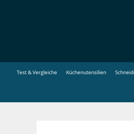
Zum
Inhalt
springen
Test & Vergleiche
Küchenutensilien
Schnei