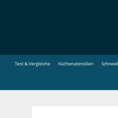
Zum
Inhalt
springen
Test & Vergleiche
Küchenutensilien
Schnei