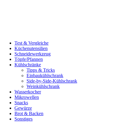
Test & Vergleiche
Küchenutensilien
Schneidewerkzeug
Töpfe/Pfannen
Kühlschränke
Tipps & Tricks
Einbaukühlschrank
Side-by-Side-Kühlschrank
Weinkühlschrank
Wasserkocher
Mikrowellen
Snacks
Gewürze
Brot & Backen
Sonstiges