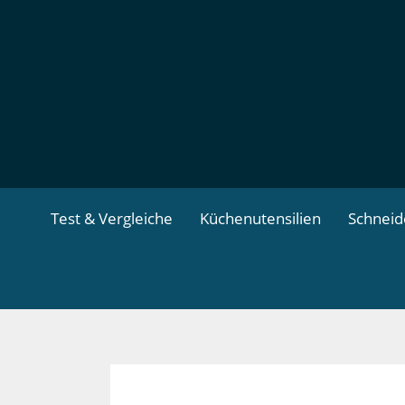
Zum
Inhalt
springen
Test & Vergleiche
Küchenutensilien
Schnei