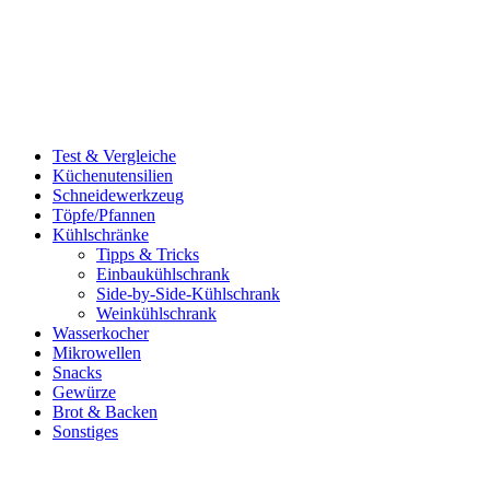
Test & Vergleiche
Küchenutensilien
Schneidewerkzeug
Töpfe/Pfannen
Kühlschränke
Tipps & Tricks
Einbaukühlschrank
Side-by-Side-Kühlschrank
Weinkühlschrank
Wasserkocher
Mikrowellen
Snacks
Gewürze
Brot & Backen
Sonstiges