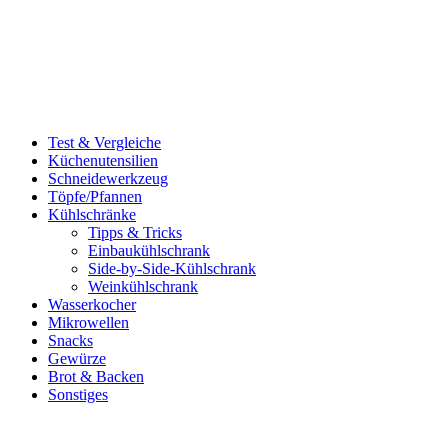
Test & Vergleiche
Küchenutensilien
Schneidewerkzeug
Töpfe/Pfannen
Kühlschränke
Tipps & Tricks
Einbaukühlschrank
Side-by-Side-Kühlschrank
Weinkühlschrank
Wasserkocher
Mikrowellen
Snacks
Gewürze
Brot & Backen
Sonstiges