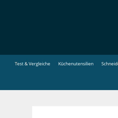
Zum
Inhalt
springen
Test & Vergleiche
Küchenutensilien
Schnei