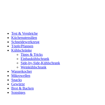
Test & Vergleiche
Küchenutensilien
Schneidewerkzeug
Töpfe/Pfannen
Kühlschränke
Tipps & Tricks
Einbaukühlschrank
Side-by-Side-Kühlschrank
Weinkühlschrank
Wasserkocher
Mikrowellen
Snacks
Gewürze
Brot & Backen
Sonstiges