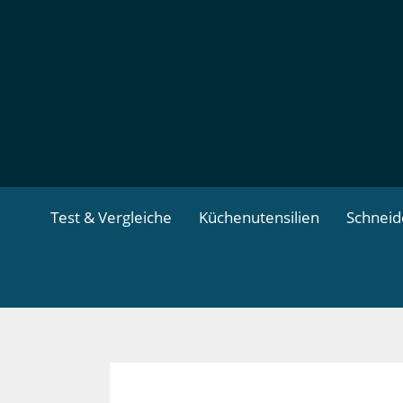
Zum
Inhalt
springen
Test & Vergleiche
Küchenutensilien
Schnei