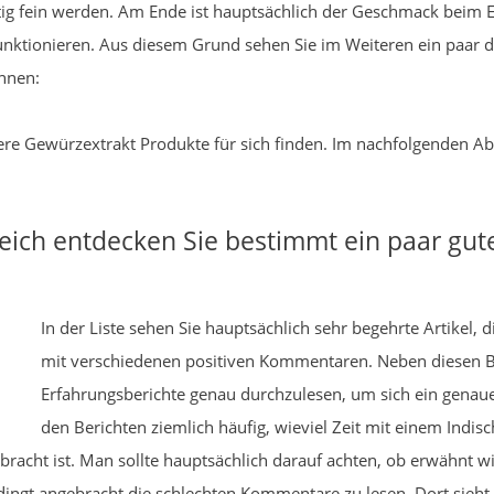
tig fein werden. Am Ende ist hauptsächlich der Geschmack beim 
unktionieren. Aus diesem Grund sehen Sie im Weiteren ein paar de
önnen:
kere Gewürzextrakt Produkte für sich finden. Im nachfolgenden Ab
eich entdecken Sie bestimmt ein paar gut
In der Liste sehen Sie hauptsächlich sehr begehrte Artikel,
mit verschiedenen positiven Kommentaren. Neben diesen Be
Erfahrungsberichte genau durchzulesen, um sich ein genau
den Berichten ziemlich häufig, wieviel Zeit mit einem Ind
bracht ist. Man sollte hauptsächlich darauf achten, ob erwähnt w
edingt angebracht die schlechten Kommentare zu lesen. Dort sieht