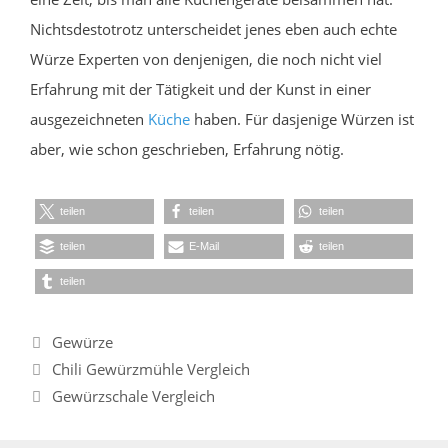
Nichtsdestotrotz unterscheidet jenes eben auch echte
Würze Experten von denjenigen, die noch nicht viel
Erfahrung mit der Tätigkeit und der Kunst in einer
ausgezeichneten
Küche
haben. Für dasjenige Würzen ist
aber, wie schon geschrieben, Erfahrung nötig.
teilen
teilen
teilen
teilen
E-Mail
teilen
teilen
Kategorien
Gewürze
Chili Gewürzmühle Vergleich
Gewürzschale Vergleich