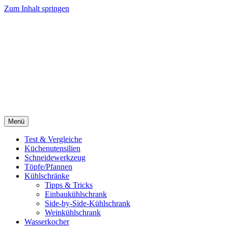
Zum Inhalt springen
Menü
Test & Vergleiche
Küchenutensilien
Schneidewerkzeug
Töpfe/Pfannen
Kühlschränke
Tipps & Tricks
Einbaukühlschrank
Side-by-Side-Kühlschrank
Weinkühlschrank
Wasserkocher