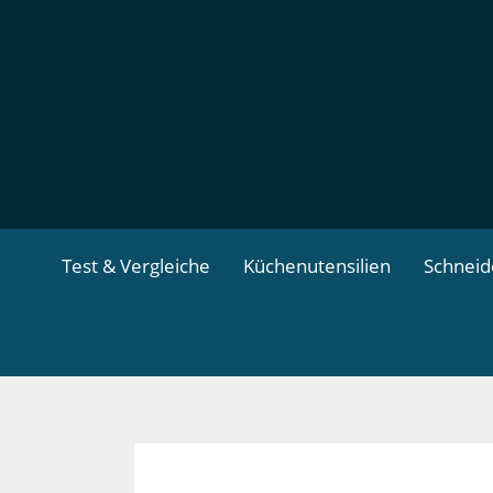
Zum
Inhalt
springen
Test & Vergleiche
Küchenutensilien
Schnei