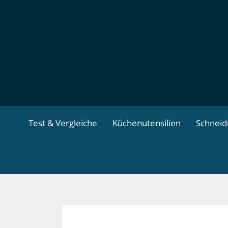
Zum
Inhalt
springen
Test & Vergleiche
Küchenutensilien
Schnei