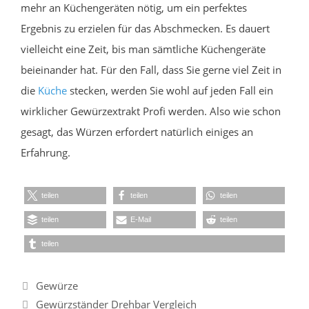
mehr an Küchengeräten nötig, um ein perfektes
Ergebnis zu erzielen für das Abschmecken. Es dauert
vielleicht eine Zeit, bis man sämtliche Küchengeräte
beieinander hat. Für den Fall, dass Sie gerne viel Zeit in
die
Küche
stecken, werden Sie wohl auf jeden Fall ein
wirklicher Gewürzextrakt Profi werden. Also wie schon
gesagt, das Würzen erfordert natürlich einiges an
Erfahrung.
teilen
teilen
teilen
teilen
E-Mail
teilen
teilen
Kategorien
Gewürze
Gewürzständer Drehbar Vergleich