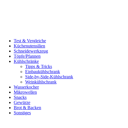
Test & Vergleiche
Küchenutensilien
Schneidewerkzeug
Töpfe/Pfannen
Kühlschränke
Tipps & Tricks
Einbaukühlschrank
Side-by-Side-Kühlschrank
Weinkühlschrank
Wasserkocher
Mikrowellen
Snacks
Gewürze
Brot & Backen
Sonstiges