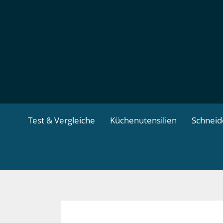
Zum
Inhalt
springen
Test & Vergleiche
Küchenutensilien
Schnei