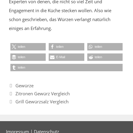
Experten von denen, die nicht so viel Zeit und
Engagement in die Küche stecken wollen. Also wie
schon geschrieben, das Würzen verlangt natürlich
einiges an Erfahrung.
teilen
teilen
teilen
teilen
E-Mail
teilen
teilen
Kategorien
Gewürze
Zitronen Gewürz Vergleich
Grill Gewürzsalz Vergleich
Impressum
|
Datenschutz