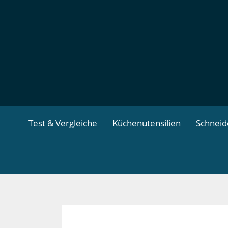
Zum
Inhalt
springen
Test & Vergleiche
Küchenutensilien
Schnei