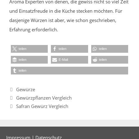
Aroma Experten von denen, die gewiss nicht so viel Zeit
und Einsatzfreude in die Küche stecken möchten. Für
dasjenige Würzen ist aber, wie schon geschrieben,
Erfahrung erforderlich.
teilen
teilen
teilen
teilen
E-Mail
teilen
teilen
Kategorien
Gewürze
Gewürzpflanzen Vergleich
Safran Gewürz Vergleich
Impressum
|
Datenschutz