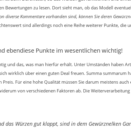
n Bewertungen zu lesen. Dort sieht man, ob das Modell eventuell
chon diverse Kommentare vorhanden sind, können Sie deren Gewürz
htenswert sind allerdings noch eine Reihe weiterer Punkte, di
d ebendiese Punkte im wesentlichen wichtig!
chtig und das, was man hierfür erhält. Unter Umständen haben Arti
 sich wirklich über einen guten Deal freuen. Summa summarum h
en Preis. Für eine hohe Qualität müssen Sie darum meistens auch
h widerum von verschiedenen Faktoren ab. Die Weiterverarbeitung i
nd das Würzen gut klappt, sind in dem Gewürznelken Ganz