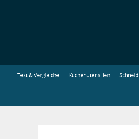
Zum
Inhalt
springen
Test & Vergleiche
Küchenutensilien
Schnei