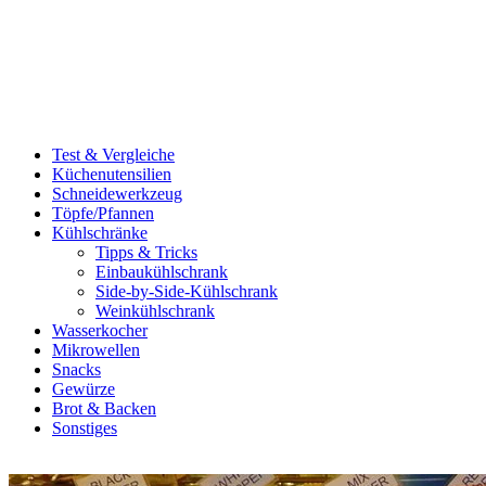
Test & Vergleiche
Küchenutensilien
Schneidewerkzeug
Töpfe/Pfannen
Kühlschränke
Tipps & Tricks
Einbaukühlschrank
Side-by-Side-Kühlschrank
Weinkühlschrank
Wasserkocher
Mikrowellen
Snacks
Gewürze
Brot & Backen
Sonstiges