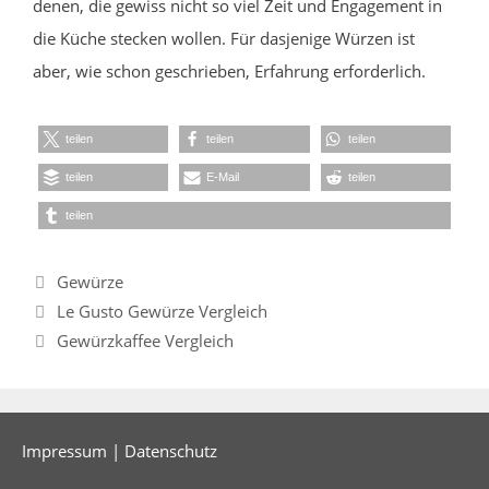
denen, die gewiss nicht so viel Zeit und Engagement in
die Küche stecken wollen. Für dasjenige Würzen ist
aber, wie schon geschrieben, Erfahrung erforderlich.
teilen
teilen
teilen
teilen
E-Mail
teilen
teilen
Kategorien
Gewürze
Le Gusto Gewürze Vergleich
Gewürzkaffee Vergleich
Impressum
|
Datenschutz