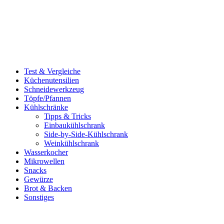
Test & Vergleiche
Küchenutensilien
Schneidewerkzeug
Töpfe/Pfannen
Kühlschränke
Tipps & Tricks
Einbaukühlschrank
Side-by-Side-Kühlschrank
Weinkühlschrank
Wasserkocher
Mikrowellen
Snacks
Gewürze
Brot & Backen
Sonstiges