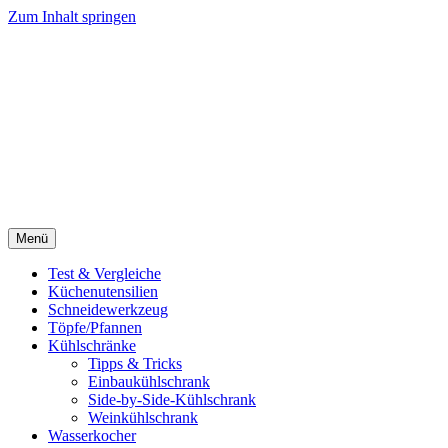
Zum Inhalt springen
Menü
Test & Vergleiche
Küchenutensilien
Schneidewerkzeug
Töpfe/Pfannen
Kühlschränke
Tipps & Tricks
Einbaukühlschrank
Side-by-Side-Kühlschrank
Weinkühlschrank
Wasserkocher