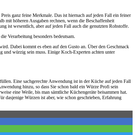
reis ganz feine Merkmale. Das ist hiernach auf jeden Fall ein feiner
halb mit höheren Ausgaben rechnen, wenn die Beschaffenheit
ng ist wesentlich, aber auf jeden Fall auch die genutzten Rohstoffe.
 die Verarbeitung besonders bedeutsam.
ht wird. Dabei kommt es eben auf den Gusto an. Über den Geschmack
ig und würzig sein muss. Einige Koch-Experten achten unter
üllen. Eine sachgerechte Anwendung ist in der Küche auf jeden Fall
Anwendung hinzu, so dass Sie schon bald ein Würze Profi sein
rweise eine Weile, bis man sämtliche Küchengeräte beisammen hat.
ür dasjenige Würzen ist aber, wie schon geschrieben, Erfahrung