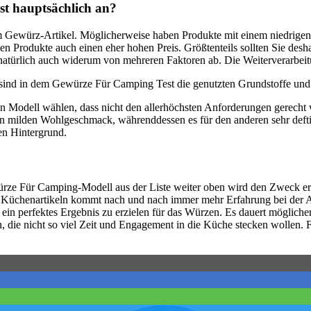
t hauptsächlich an?
m Gewürz-Artikel. Möglicherweise haben Produkte mit einem niedrigen P
n Produkte auch einen eher hohen Preis. Größtenteils sollten Sie des
t natürlich auch widerum von mehreren Faktoren ab. Die Weiterverarbeitu
, sind in dem Gewürze Für Camping Test die genutzten Grundstoffe und
ein Modell wählen, dass nicht den allerhöchsten Anforderungen gerec
en milden Wohlgeschmack, währenddessen es für den anderen sehr deft
en Hintergrund.
rze Für Camping-Modell aus der Liste weiter oben wird den Zweck erf
ren Küchenartikeln kommt nach und nach immer mehr Erfahrung bei der 
in perfektes Ergebnis zu erzielen für das Würzen. Es dauert mögliche
 die nicht so viel Zeit und Engagement in die Küche stecken wollen. F