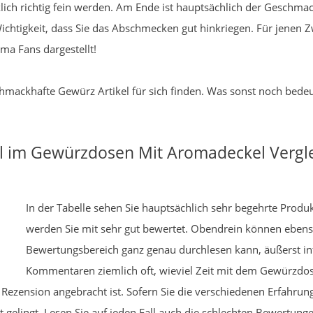
klich richtig fein werden. Am Ende ist hauptsächlich der Geschm
Wichtigkeit, dass Sie das Abschmecken gut hinkriegen. Für jenen 
oma Fans dargestellt!
chmackhafte Gewürz Artikel für sich finden. Was sonst noch bedeu
ikel im Gewürzdosen Mit Aromadeckel Vergl
In der Tabelle sehen Sie hauptsächlich sehr begehrte Produ
werden Sie mit sehr gut bewertet. Obendrein können ebe
Bewertungsbereich ganz genau durchlesen kann, äußerst inf
Kommentaren ziemlich oft, wieviel Zeit mit dem Gewürzdo
Rezension angebracht ist. Sofern Sie die verschiedenen Erfahrung
t gelingt. Lesen Sie auf jeden Fall auch die schlechten Bewertun