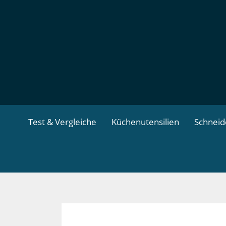
Zum
Inhalt
springen
Test & Vergleiche
Küchenutensilien
Schnei