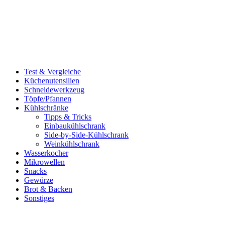
Test & Vergleiche
Küchenutensilien
Schneidewerkzeug
Töpfe/Pfannen
Kühlschränke
Tipps & Tricks
Einbaukühlschrank
Side-by-Side-Kühlschrank
Weinkühlschrank
Wasserkocher
Mikrowellen
Snacks
Gewürze
Brot & Backen
Sonstiges