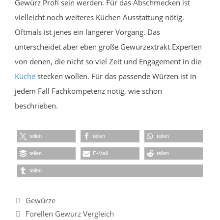
Gewürz Profi sein werden. Für das Abschmecken ist
vielleicht noch weiteres Küchen Ausstattung nötig.
Oftmals ist jenes ein längerer Vorgang. Das
unterscheidet aber eben große Gewürzextrakt Experten
von denen, die nicht so viel Zeit und Engagement in die
Küche
stecken wollen. Für das passende Würzen ist in
jedem Fall Fachkompetenz nötig, wie schon
beschrieben.
teilen
teilen
teilen
teilen
E-Mail
teilen
teilen
Kategorien
Gewürze
Forellen Gewürz Vergleich