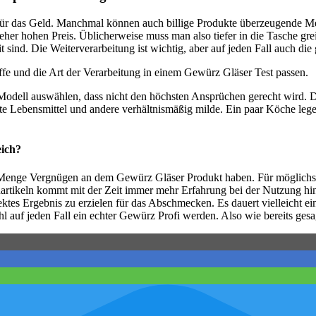
ür das Geld. Manchmal können auch billige Produkte überzeugende Merk
 eher hohen Preis. Üblicherweise muss man also tiefer in die Tasche gre
ind. Die Weiterverarbeitung ist wichtig, aber auf jeden Fall auch die 
fe und die Art der Verarbeitung in einem Gewürz Gläser Test passen.
Modell auswählen, dass nicht den höchsten Ansprüchen gerecht wird. D
hafte Lebensmittel und andere verhältnismäßig milde. Ein paar Köche 
eich?
 Menge Vergnügen an dem Gewürz Gläser Produkt haben. Für möglichst 
artikeln kommt mit der Zeit immer mehr Erfahrung bei der Nutzung hin
tes Ergebnis zu erzielen für das Abschmecken. Es dauert vielleicht ei
hl auf jeden Fall ein echter Gewürz Profi werden. Also wie bereits gesa