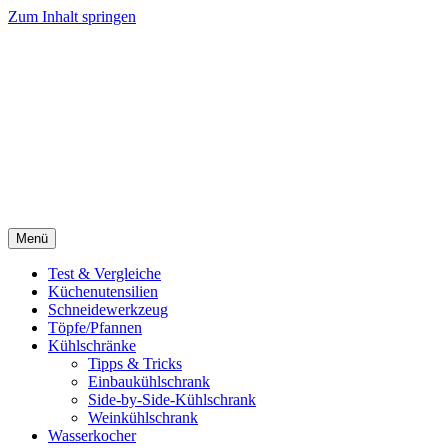
Zum Inhalt springen
Menü
Test & Vergleiche
Küchenutensilien
Schneidewerkzeug
Töpfe/Pfannen
Kühlschränke
Tipps & Tricks
Einbaukühlschrank
Side-by-Side-Kühlschrank
Weinkühlschrank
Wasserkocher