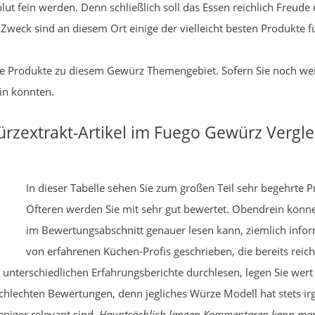
olut fein werden. Denn schließlich soll das Essen reichlich Freud
Zweck sind an diesem Ort einige der vielleicht besten Produkte f
 gute Produkte zu diesem Gewürz Themengebiet. Sofern Sie noch we
ein könnten.
zextrakt-Artikel im Fuego Gewürz Vergle
In dieser Tabelle sehen Sie zum großen Teil sehr begehrte 
Öfteren werden Sie mit sehr gut bewertet. Obendrein kön
im Bewertungsabschnitt genauer lesen kann, ziemlich infor
von erfahrenen Küchen-Profis geschrieben, die bereits rei
unterschiedlichen Erfahrungsberichte durchlesen, legen Sie wert
 schlechten Bewertungen, denn jegliches Würze Modell hat stets ir
niger relevant sind.
Hauptsächlich langen Kommentaren kann man 