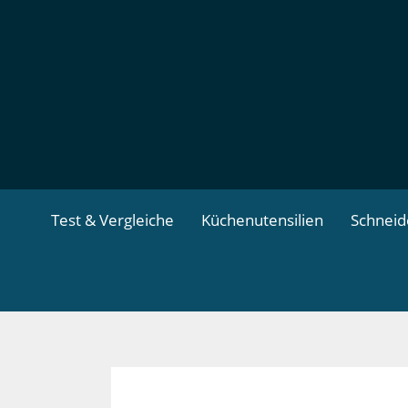
Zum
Inhalt
springen
Test & Vergleiche
Küchenutensilien
Schnei